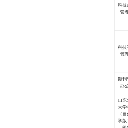
科技
管
科技
管
期刊
办
山东
大学
（自
学版
辑