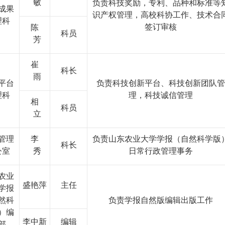
敏
负责科技奖励，专利、品种和标准等
成果
识产权管理，高校科协工作、技术合
理科
签订审核
陈
科员
芳
崔
科长
雨
平台
负责科技创新平台、科技创新团队管
理科
理，科技诚信管理
相
科员
立
管理
李
负责山东农业大学学报（自然科学版
科长
公室
秀
日常行政管理事务
农业
盛艳萍
主任
学报
然科
负责学报自然版编辑出版工作
）编
李中新
编辑
部