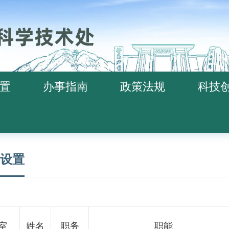
置
办事指南
政策法规
科技
设置
室
姓名
职务
职能