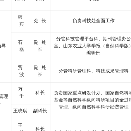
韩
处 长
负责科技处全面工作
宾
分管科技管理平台科、期刊管理办公
石
副 处
领导
室、山东农业大学学报（自然科学版
磊
长
编辑部
贾
副 处
分管科研管理科、科技成果管理科
波
长
万
科长
负责国家重点研发计划、国家自然科
千
管理
基金等自然科学纵向科研项目的全过
科
管理、纵向自然科学科研经费管理
王晓琪
副科长
王
科长