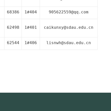
68386
1#404
905622559@qq.com
62498
1#401
caikunxy@sdau.edu.cn
62544
1#406
lisnwh@sdau.edu.cn