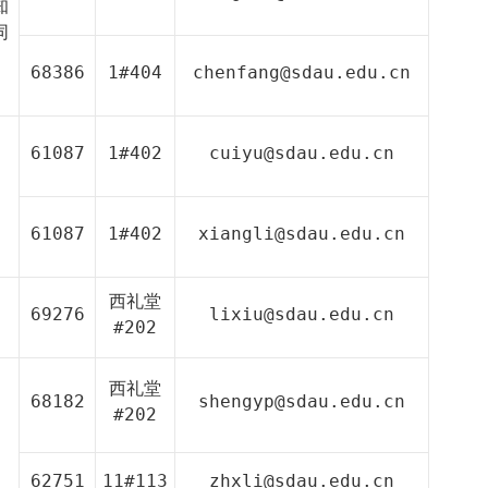
知
同
68386
1#404
chenfang@sdau.edu.cn
61087
1#402
cuiyu@sdau.edu.cn
61087
1#402
xiangli@sdau.edu.cn
）
西
礼堂
69276
lixiu@sdau.edu.cn
#202
西
礼堂
68182
shengyp@sdau.edu.cn
#202
62751
11#113
zhxli@sdau.edu.cn