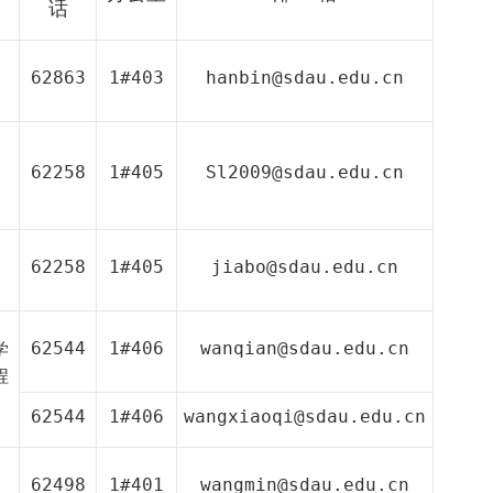
话
62863
1#403
hanbin@sdau.edu.cn
）
62258
1#405
Sl2009@sdau.edu.cn
62258
1#405
jiabo@sdau.edu.cn
62544
1#406
wanqian@sdau.edu.cn
学
程
6
2544
1#40
6
wangxiaoqi@sdau.edu.cn
62498
1#401
wangmin@sdau.edu.cn