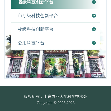
省级科技创新平台
市厅级科技创新平台
校级科技创新平台
公用科技平台
版权所有：山东农业大学科学技术处
Copyright © 2023-2028